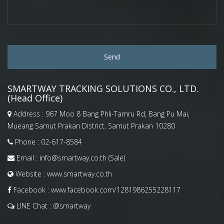
Send
SMARTWAY TRACKING SOLUTIONS CO., LTD.
(Head Office)
Address :
967 Moo 8 Bang Phli-Tamru Rd, Bang Pu Mai,
Mueang Samut Prakan District, Samut Prakan 10280
Phone :
02-617-8584
Email :
info@smartway.co.th
(Sale)
Website :
www.smartway.co.th
Facebook :
www.facebook.com/1281986255228117
LINE Chat :
@smartway